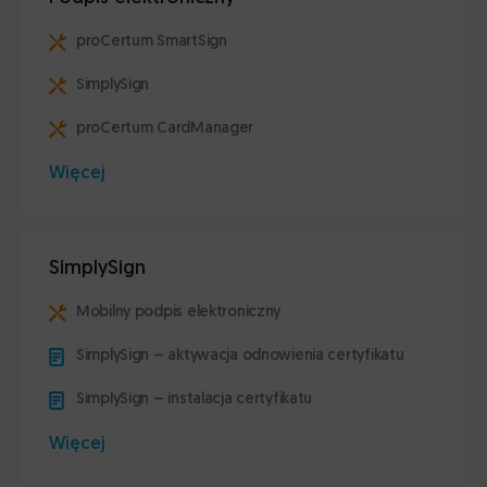
proCertum SmartSign
SimplySign
proCertum CardManager
Więcej
SimplySign
Mobilny podpis elektroniczny
SimplySign – aktywacja odnowienia certyfikatu
SimplySign – instalacja certyfikatu
Więcej