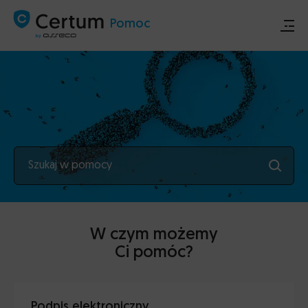
Pomoc
Sklep
Certum.pl
Szukaj w pomocy
Ogłoszenia techniczne
Kontakt
W czym możemy
Ci pomóc?
Podpis elektroniczny