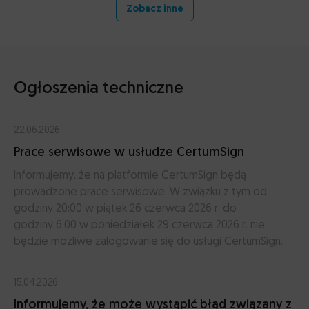
Zobacz inne
Ogłoszenia techniczne
22.06.2026
Prace serwisowe w usłudze CertumSign
Informujemy, że na platformie CertumSign będą
prowadzone prace serwisowe. W związku z tym od
godziny 20:00 w piątek 26 czerwca 2026 r. do
godziny 6:00 w poniedziałek 29 czerwca 2026 r. nie
będzie możliwe zalogowanie się do usługi CertumSign.
15.04.2026
Informujemy, że może wystąpić błąd związany z