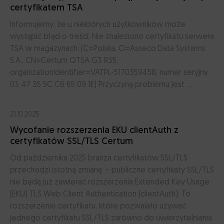
certyfikatem TSA
Informujemy, że u niektórych użytkowników może
wystąpić błąd o treści: Nie znaleziono certyfikatu serwera
TSA w magazynach: (C=Polska, O=Asseco Data Systems
S.A., CN=Certum QTSA G3 R35,
organizationIdentifier=VATPL-5170359458, numer seryjny:
03 47 35 5C C6 65 09 1E) Przyczyną problemu jest ...
21.10.2025
Wycofanie rozszerzenia EKU clientAuth z
certyfikatów SSL/TLS Certum
Od października 2025 branża certyfikatów SSL/TLS
przechodzi istotną zmianę – publiczne certyfikaty SSL/TLS
nie będą już zawierać rozszerzenia Extended Key Usage
(EKU) TLS Web Client Authentication (clientAuth). To
rozszerzenie certyfikatu, które pozwalało używać
jednego certyfikatu SSL/TLS zarówno do uwierzytelniania