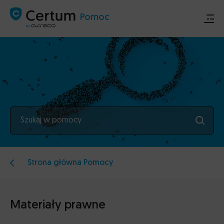
Pomoc
Sklep
Certum.pl
Szukaj w pomocy
Ogłoszenia techniczne
Kontakt
Strona główna Pomocy
Materiały prawne