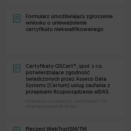
Formularz umożliwiający zgłoszenie
wniosku o unieważnienie
certyfikatu niekwalifikowanego
Certyfikaty QSCert®, spol. s r.o.
potwierdzające zgodność
świadczonych przez Asseco Data
Systems (Certum) usług zaufania z
przepisami Rozporządzenia eIDAS.
Informacje o uzyskanych certyfikatach TÜV
Informationstechnik GmbH
Pieczęci WebTrustSM/TM