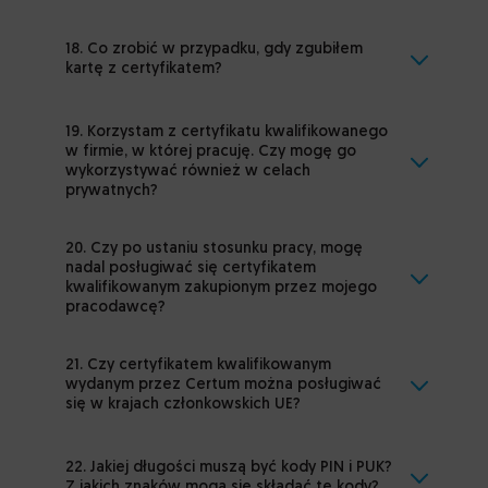
18. Co zrobić w przypadku, gdy zgubiłem
kartę z certyfikatem?
19. Korzystam z certyfikatu kwalifikowanego
w firmie, w której pracuję. Czy mogę go
wykorzystywać również w celach
prywatnych?
20. Czy po ustaniu stosunku pracy, mogę
nadal posługiwać się certyfikatem
kwalifikowanym zakupionym przez mojego
pracodawcę?
21. Czy certyfikatem kwalifikowanym
wydanym przez Certum można posługiwać
się w krajach członkowskich UE?
22. Jakiej długości muszą być kody PIN i PUK?
Z jakich znaków mogą się składać te kody?