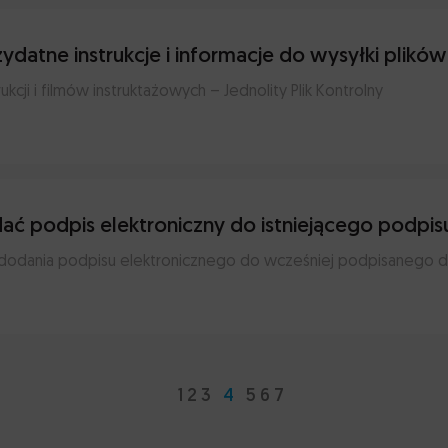
zydatne instrukcje i informacje do wysyłki plików
rukcji i filmów instruktażowych – Jednolity Plik Kontrolny
ać podpis elektroniczny do istniejącego podpis
a dodania podpisu elektronicznego do wcześniej podpisanego
1
2
3
4
5
6
7