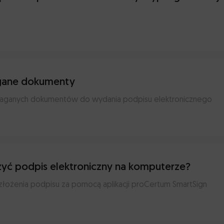
ane dokumenty
maganych dokumentów do wydania podpisu elektronicznego
żyć podpis elektroniczny na komputerze?
a złożenia podpisu za pomocą aplikacji proCertum SmartSign