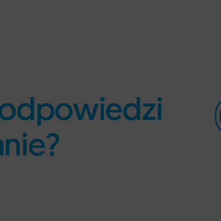
ś odpowiedzi
anie?