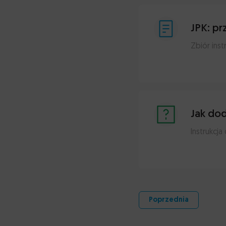
JPK: pr
Zbiór inst
Jak dod
Instrukcj
Poprzednia