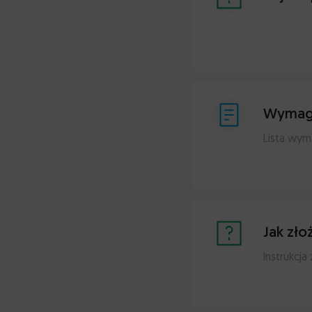
Wymag
Lista wy
Jak zło
Instrukcj