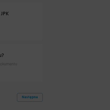
 JPK
u?
 dokumentu
Następna