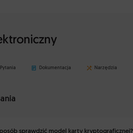
ektroniczny
Pytania
Dokumentacja
Narzędzia
ania
sposób sprawdzić model karty kryptograficznej?