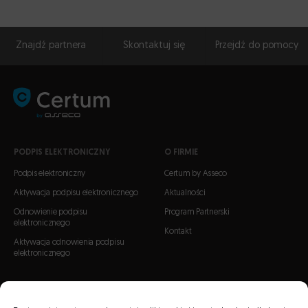
Znajdź partnera
Skontaktuj się
Przejdź do pomocy
PODPIS ELEKTRONICZNY
O FIRMIE
Podpis elektroniczny
Certum by Asseco
Aktywacja podpisu elektronicznego
Aktualności
Odnowienie podpisu
Program Partnerski
elektronicznego
Kontakt
Aktywacja odnowienia podpisu
elektronicznego
CERTYFIKATY