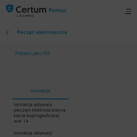
Pomoc
Pieczęć elektroniczna
Sklep
Pobierz jako PDF
Certum.pl
Ogłoszenia techniczne
Instrukcje
Kontakt
Instrukcja aktywacji
Pob
pieczęci elektronicznej na
karcie kryptograficznej
wer. 1.4
Pob
Instrukcja aktywacji