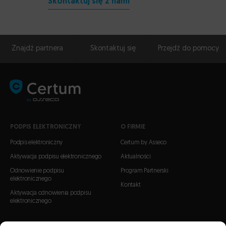
Skontaktuj się z nami
Znajdź partnera
Skontaktuj się
Przejdź do pomocy
PODPIS ELEKTRONICZNY
O FIRMIE
Podpis elektroniczny
Certum by Asseco
Aktywacja podpisu elektronicznego
Aktualności
Odnowienie podpisu
Program Partnerski
elektronicznego
Kontakt
Aktywacja odnowienia podpisu
elektronicznego