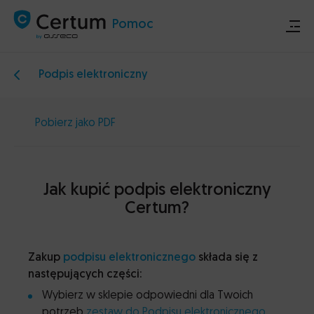
Pomoc
Podpis elektroniczny
Sklep
Pobierz jako PDF
Certum.pl
Ogłoszenia techniczne
Jak kupić podpis elektroniczny
Certum?
Kontakt
Zakup
podpisu elektronicznego
składa się z
następujących części:
Wybierz w sklepie odpowiedni dla Twoich
potrzeb
zestaw do Podpisu elektronicznego