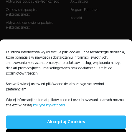
Aktywacja podpisu elektronicznego
Aktualności
Odnowienie podpisu
Program Partnerski
elektronicznego
Kontakt
Aktywacja odnowienia podpisu
elektronicznego
CERTYFIKATY
Certyfikaty SSL
Ta strona internetowa wykorzystuje pliki cookie i inne technologie śledzenia,
które pomagają w nawigacji i dostarczaniu informacji zwrotnych,
Certyfikaty S/MIME
analizowaniu korzystania z naszych produktów i usług, wspieraniu naszych
Certyfikaty Code Signing
działań promocyjnych i marketingowych oraz dostarczaniu treści od
podmiotów trzecich.
Sprawdź więcej ustawień plików cookie, aby zarządzać swoimi
preferencjami.
Więcej informacji na temat plików cookie i przechowywania danych można
Listy CRL
Repozytorium
Informacje prawne
Polityka Prywatności
znaleźć w naszej
Polityce Prywatności
.
Mapa serwisu
Deklaracja dostępności
Akceptuj Cookies