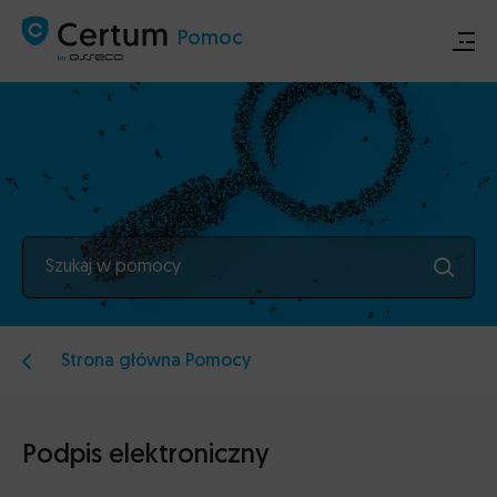
Pomoc
Sklep
Certum.pl
Szukaj w pomocy
Ogłoszenia techniczne
Kontakt
Strona główna Pomocy
Podpis elektroniczny