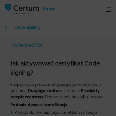
Pomoc
Code signing
Sklep
Pobierz jako PDF
Certum.pl
Jak aktywować certyfikat Code
Ogłoszenia techniczne
Signing?
Kontakt
Rozpoczęcie procesu aktywacji będzie możliwe z
poziomu
Twojego konta
w zakładce
Produkty
bezpieczeństwa
. Proces składa się z kilku kroków:
Podanie danych i weryfikacja
Przejdź do zakupionego certyfikatu w Twoje