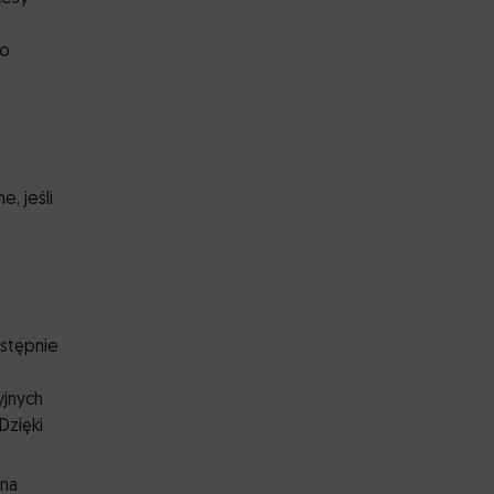
wo
, jeśli
astępnie
yjnych
Dzięki
 na