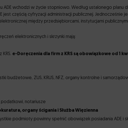
esu ADE wchodzi w życie stopniowo. Według ustalonego planu d
st częścią cyfryzacji administracji publicznej. Jednocześnie je
lektronicznej między przedsiębiorcami, instytucjami publicznymi
czeń elektronicznych i skrzynki mają:
z KRS.
e-Doręczenia dla firm z KRS są obowiązkowe od 1 kw
ostki budżetowe, ZUS, KRUS, NFZ, organy kontrolne i samorządo
 podatkowi, notariusze
okuratura, organy ścigania i Służba Więzienna
stkie podmioty powinny spełnić obowiązek posiadania ADE i sk