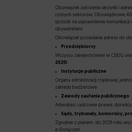
Obowiązek założenia skrzynki i adr
różnych sektorów. Obowiązkowe ADE je
sposób na usprawnienie komunikacji e
obywatelami.
Obowiązek posiadania adresu do dorę
Przedsiębiorcy
Wszyscy zarejestrowani w CEIDG ora
2025!
Instytucje publiczne
Organy administracji rządowej, jedn
zakłady budżetowe
Zawody zaufania publicznego
Adwokaci, radcowie prawni, doradcy
Sądy, trybunały, komornicy, pr
Zgodnie z planem, do 2029 roku wszy
e-Doręczeń.