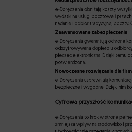
Redukcja kosztów i oszczędność 
e-Doręczenia obniżają koszty wysyłki 
wydatki na usługi pocztowe i przec
nadanie i odbiór tradycyjnej poczty.
Zaawansowane zabezpieczenia
e-Doręczenia gwarantują ochronę kor
odszyfrowywana dopiero u odbiorcy. W
pieczęć elektroniczna. Dzięki temu d
potwierdzona.
Nowoczesne rozwiązanie dla firm i
e-Doręczenia usprawniają komunikację 
bezpieczne i wygodne. Dzięki nim kor
Cyfrowa przyszłość komunikac
e-Doręczenia to krok w stronę pełne
zmniejsza wpływ na środowisko i pr
użytkownicy nie przegapią ważnych w