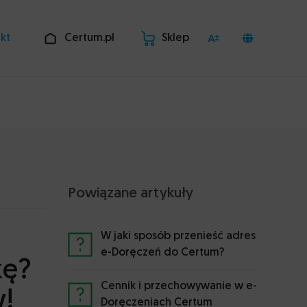
kt
Certum.pl
Sklep
Powiązane artykuły
W jaki sposób przenieść adres
e-Doręczeń do Certum?
kę?
Cennik i przechowywanie w e-
w!
Doręczeniach Certum