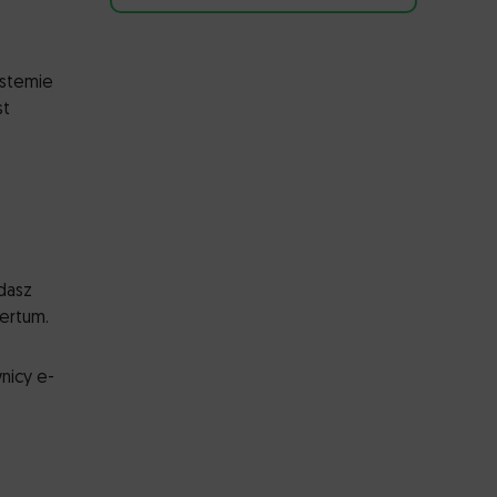
ystemie
st
adasz
ertum.
nicy e-