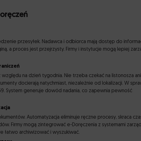
Doręczeń
edzenie przesyłek. Nadawca i odbiorca mają dostęp do informac
ną, a proces jest przejrzysty. Firmy i instytucje mogą lepiej zar
raniczeń
 względu na dzień tygodnia. Nie trzeba czekać na listonosza ani
enty docierają natychmiast, niezależnie od lokalizacji. W spr
:59. System generuje dowód nadania, co zapewnia pewność
acja
kumentów. Automatyzacja eliminuje ręczne procesy, skraca cza
łędów. Firmy mogą zintegrować e-Doręczenia z systemami zarząd
e łatwo archiwizować i wyszukiwać.