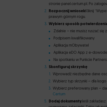
stronie panel.certum.pl. Po zalogo
Rozpocznij wniosek
Kliknij “Wype
prawym górnym rogu.
Wybierz sposób potwierdzenia
Zdalnie – nie musisz ruszać się 
Podpisem kwalifikowany
Aplikacja mObywatel
Aplikacja eDO App z e-dowod
Na spotkaniu w Punkcie Partner
Skonfiguruj skrzynkę
Wprowadź niezbędne dane o
Wybierz typ skrzynki – dla kogo
Wybierz preferowany plan – da
Certum
Dodaj dokumenty
Jeśli zakładasz