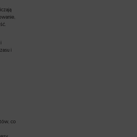
iczają
owanie,
ść.
i
zasu i
ntów, co
cesy