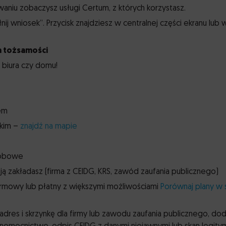
waniu zobaczysz usługi Certum, z których korzystasz.
łnij wniosek”. Przycisk znajdziesz w centralnej części ekranu lub 
 tożsamości
z biura czy domu!
em
skim –
znajdź na mapie
sobowe
 ją zakładasz (firma z CEIDG, KRS, zawód zaufania publicznego)
rmowy lub płatny z większymi możliwościami
Porównaj plany w 
 adres i skrzynkę dla firmy lub zawodu zaufania publicznego, dod