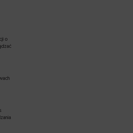
ji o
ządzać
awach
s
zania