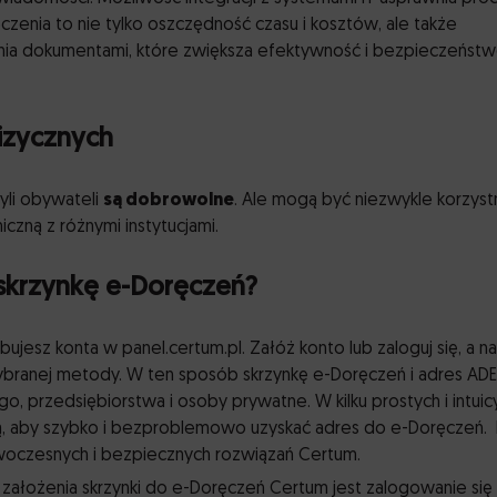
czenia to nie tylko oszczędność czasu i kosztów, ale także
ia dokumentami, które zwiększa efektywność i bezpieczeńst
izycznych
yli obywateli
są dobrowolne
. Ale mogą być niezwykle korzystne
czną z różnymi instytucjami.
 skrzynkę e-Doręczeń?
bujesz konta w panel.certum.pl. Załóż konto lub zaloguj się, a n
ranej metody. W ten sposób skrzynkę e-Doręczeń i adres ADE
o, przedsiębiorstwa i osoby prywatne. W kilku prostych i intuic
cją, aby szybko i bezproblemowo uzyskać adres do e-Doręczeń. 
woczesnych i bezpiecznych rozwiązań Certum.
założenia skrzynki do e-Doręczeń Certum jest zalogowanie się