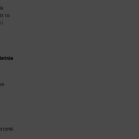
la
st to
 i
ietnia
we
rzynki