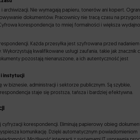
czasu
i archiwizacji. Nie wymagają papieru, tonerów ani kopert. Ogran
howywanie dokumentów. Pracownicy nie tracą czasu na przygot
 Cyfrowa korespondencja to mniej formalności i większa wydajno
espondencji. Każda przesyłka jest szyfrowana przed nadaniem 
ykorzystują kwalifikowane usługi zaufania, takie jak znacznik c
okumenty pozostają nienaruszone, a ich autentyczność jest
 instytucji
w biznesie, administracji i sektorze publicznym. Są szybkie,
espondencja staje się prostsza, tańsza i bardziej efektywna.
ji
j cyfryzacji korespondencji. Eliminują papierowy obieg dokume
zyspiesza komunikację. Dzięki automatycznym powiadomieniom
iadomości. Możliwość integracji z systemami IT usprawnia pro