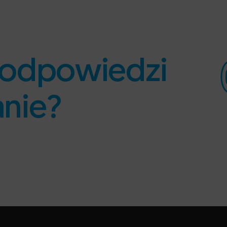
ś odpowiedzi
anie?