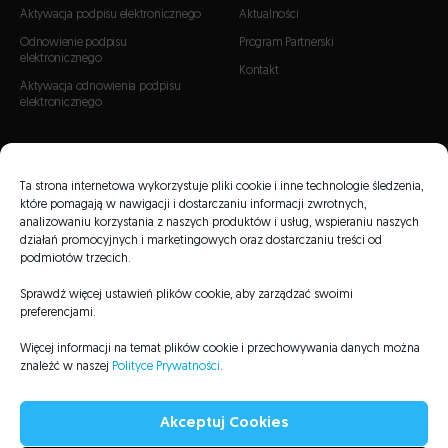
Aktywacja podpisu elektronicznego
Aktualności
Odnowienie podpisu
Program Partnerski
elektronicznego
Kontakt
Aktywacja odnowienia podpisu
elektronicznego
CERTYFIKATY
Certyfikaty SSL
Ta strona internetowa wykorzystuje pliki cookie i inne technologie śledzenia,
które pomagają w nawigacji i dostarczaniu informacji zwrotnych,
Certyfikaty S/MIME
analizowaniu korzystania z naszych produktów i usług, wspieraniu naszych
Certyfikaty Code Signing
działań promocyjnych i marketingowych oraz dostarczaniu treści od
podmiotów trzecich.
Sprawdź więcej ustawień plików cookie, aby zarządzać swoimi
preferencjami.
Więcej informacji na temat plików cookie i przechowywania danych można
Listy CRL
Repozytorium
Informacje prawne
Polityka Prywatności
znaleźć w naszej
Polityce Prywatności
.
Mapa serwisu
Deklaracja dostępności
Akceptuj Cookies