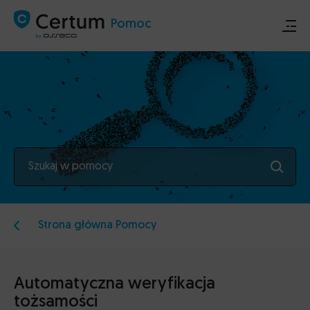
Pomoc
Sklep
Certum.pl
Szukaj w pomocy
Ogłoszenia techniczne
Kontakt
Strona główna Pomocy
Automatyczna weryfikacja
tożsamości